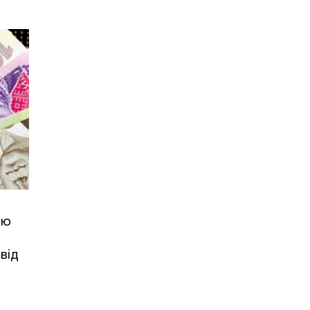
ою
від