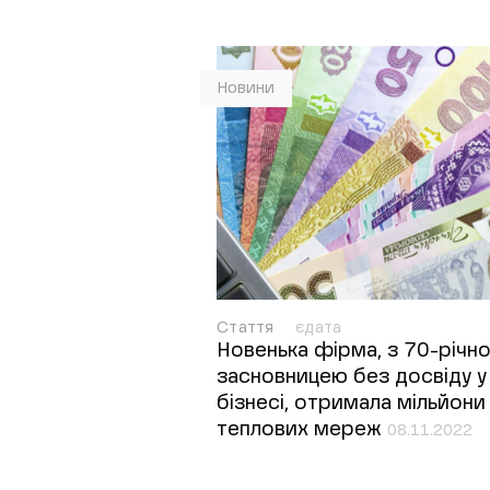
Новини
Стаття
єдата
Новенька фірма, з 70-річн
засновницею без досвіду у
бізнесі, отримала мільйони 
теплових мереж
08.11.2022