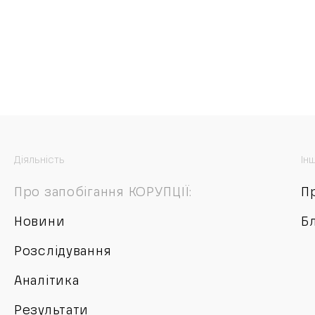
Діяльність
Ін
Про запобігання КОРУПЦІЇ:
П
Новини
Б
Розслідування
Аналітика
Результати