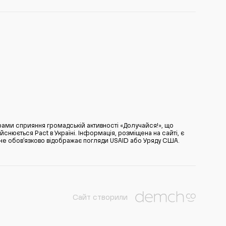
ами сприяння громадській активності «Долучайся!», що
нюється Pact в Україні. Інформація, розміщена на сайті, є
̆ не обов’язково відображає погляди USAID або Уряду США.
Сайт створили