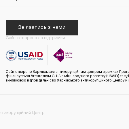
Зв'язатись з нами
Сайт створено за підтримки
Сайт створено Харківським антикорупційним центром в рамках Прогр
фінансується Агентством США з міжнародного розвитку (USAID) та здійс
винятковою відповідальністю Харківського антикорупційного центру и
нтикорупційний Центр