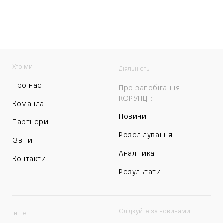
Хто ми
Діяльність
Про нас
Про запобігання
КОРУПЦІЇ:
Команда
Новини
Партнери
Розслідування
Звіти
Аналітика
Контакти
Результати
Слідкуйте за новинами
Інше