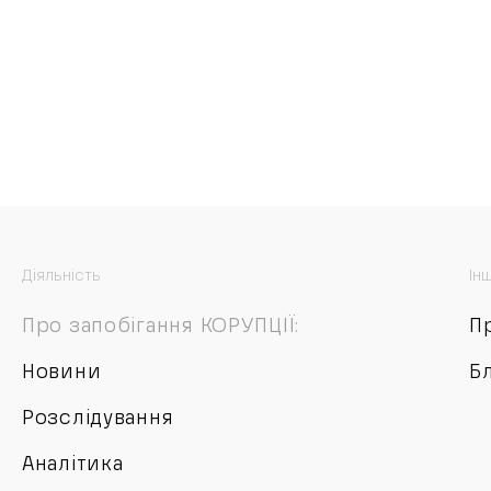
Діяльність
Ін
Про запобігання КОРУПЦІЇ:
П
Новини
Б
Розслідування
Аналітика