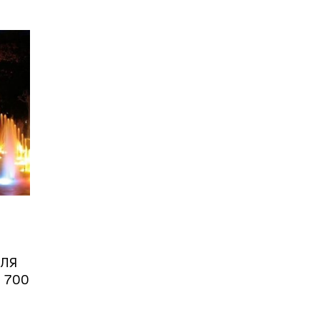
ІЛЯ
 700