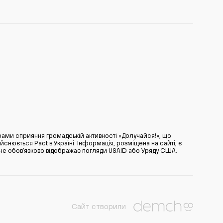
ами сприяння громадській активності «Долучайся!», що
нюється Pact в Україні. Інформація, розміщена на сайті, є
̆ не обов’язково відображає погляди USAID або Уряду США.
Сайт створили