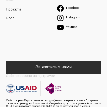
Інше
Facebook
Проєкти
Instagram
Блог
Youtube
Зв'язатись з нами
Сайт створено за підтримки
Сайт створено Харківським антикорупційним центром в рамках Програми
сприяння громадській активності «Долучайся!», що фінансується Агентством
США з міжнародного розвитку (USAID) та здійснюється Pact в Україні.