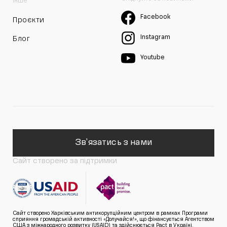
Інше
Facebook
Проєкти
Instagram
Блог
Youtube
Зв'язатись з нами
Сайт створено за підтримки
Сайт створено Харківським антикорупційним центром в рамках Програми
сприяння громадській активності «Долучайся!», що фінансується Агентством
США з міжнародного розвитку (USAID) та здійснюється Pact в Україні.