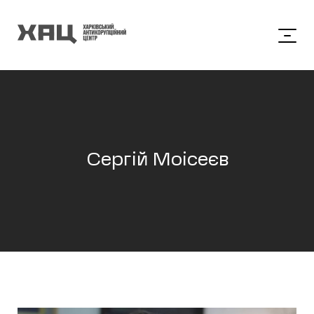
Сергій Моісеєв