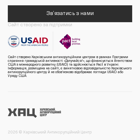
Зв'язатись з нами
Сайт створено за підтримки
Сайт створено Харківським антикорупційним центром в рамках Програми
сприяння громадській активності «Долучайся!», що фінансується Агентством
США з міжнародного розвитку (USAID) та здійснюється Pact в Україні.
Інформація, розміщена на сайті, є винятковою відповідальністю Харківського
антикорупційного центру й не обов’язково відображає погляди USAID або
Уряду США.
2026 © Харківський Антикорупційний Центр