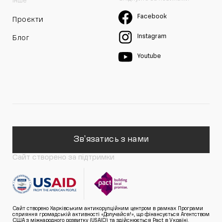
Інше
Facebook
Проєкти
Instagram
Блог
Youtube
Зв'язатись з нами
Сайт створено за підтримки
Сайт створено Харківським антикорупційним центром в рамках Програми
сприяння громадській активності «Долучайся!», що фінансується Агентством
США з міжнародного розвитку (USAID) та здійснюється Pact в Україні.