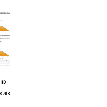
НІВ
КИЇВ