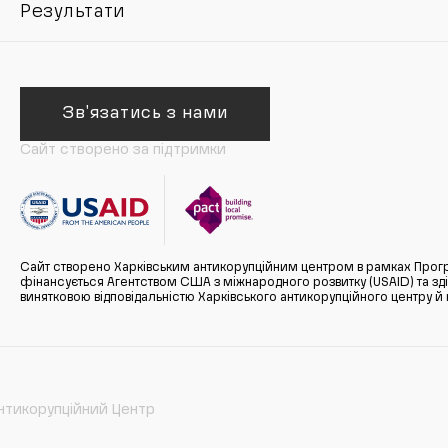
Результати
Зв'язатись з нами
Сайт створено за підтримки
Сайт створено Харківським антикорупційним центром в рамках Прогр
фінансується Агентством США з міжнародного розвитку (USAID) та здійс
винятковою відповідальністю Харківського антикорупційного центру и
нтикорупційний Центр