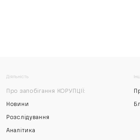
Діяльність
Ін
Про запобігання КОРУПЦІЇ:
П
Новини
Б
Розслідування
Аналітика