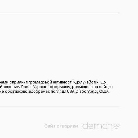
ами сприяння громадській активності «Долучайся!», що
нюється Pact в Україні. Інформація, розміщена на сайті, є
̆ не обов’язково відображає погляди USAID або Уряду США.
Сайт створили