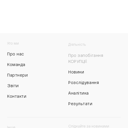
Хто ми
Діяльність
Про нас
Про запобігання
КОРУПЦІЇ:
Команда
Новини
Партнери
Розслідування
Звіти
Аналітика
Контакти
Результати
Слідкуйте за новинами
Інше