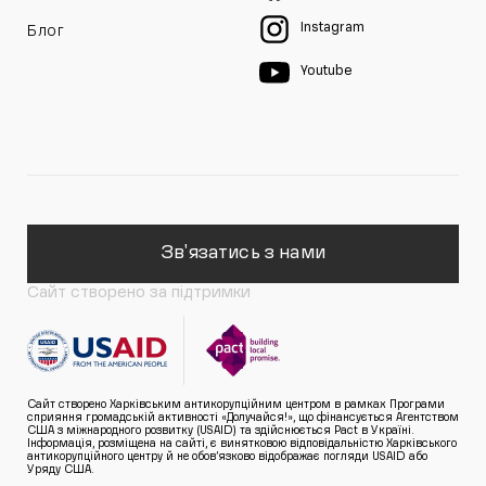
Instagram
Блог
Youtube
Зв'язатись з нами
Сайт створено за підтримки
Сайт створено Харківським антикорупційним центром в рамках Програми
сприяння громадській активності «Долучайся!», що фінансується Агентством
США з міжнародного розвитку (USAID) та здійснюється Pact в Україні.
Інформація, розміщена на сайті, є винятковою відповідальністю Харківського
антикорупційного центру й не обов’язково відображає погляди USAID або
Уряду США.