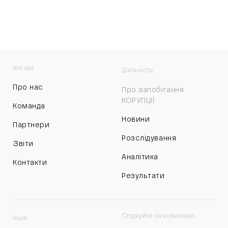
Хто ми
Діяльність
Про нас
Про запобігання
КОРУПЦІЇ:
Команда
Новини
Партнери
Розслідування
Звіти
Аналітика
Контакти
Результати
Слідкуйте за новинами
Інше