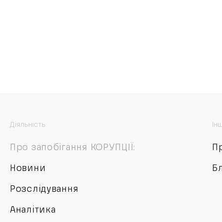
Діяльність
Ін
Про запобігання КОРУПЦІЇ:
П
Новини
Б
Розслідування
Аналітика