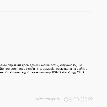
ами сприяння громадській активності «Долучайся!», що
нюється Pact в Україні. Інформація, розміщена на сайті, є
̆ не обов’язково відображає погляди USAID або Уряду США.
Сайт створили