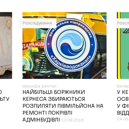
Розслідування
Розсл
мерефа рентал
Вене
0
НАЙБІЛЬШІ БОРЖНИКИ
У К
ЬТУ
КЕРНЕСА ЗБИРАЮТЬСЯ
ОСВ
РОЗПИЛЯТИ ПІВМІЛЬЙОНА НА
У ФІ
РЕМОНТІ ПОКРІВЛІ
ВІД
24.05
АДМІНБУДІВЛІ
13.09.2016