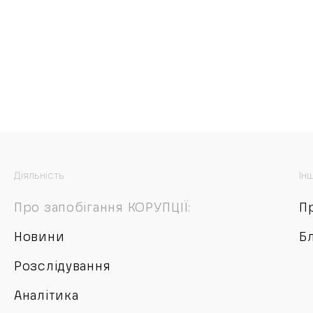
Діяльність
Ін
Про запобігання КОРУПЦІЇ:
П
Новини
Б
Розслідування
Аналітика