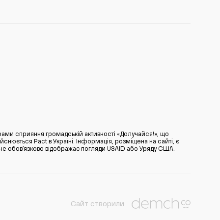
ами сприяння громадській активності «Долучайся!», що
нюється Pact в Україні. Інформація, розміщена на сайті, є
̆ не обов’язково відображає погляди USAID або Уряду США.
Сайт створили