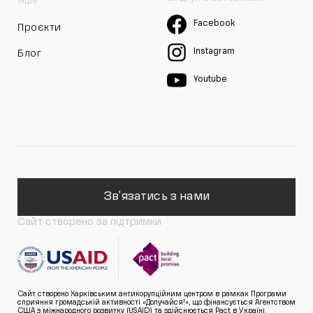
Інше
Facebook
Проєкти
Instagram
Блог
Youtube
Зв'язатись з нами
Сайт створено за підтримки
Сайт створено Харківським антикорупційним центром в рамках Програми
сприяння громадській активності «Долучайся!», що фінансується Агентством
США з міжнародного розвитку (USAID) та здійснюється Pact в Україні.