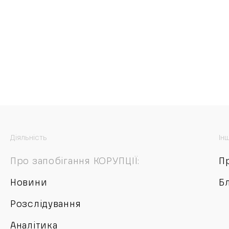
Діяльність
Ін
Про запобігання КОРУПЦІЇ:
П
Новини
Б
Розслідування
Аналітика