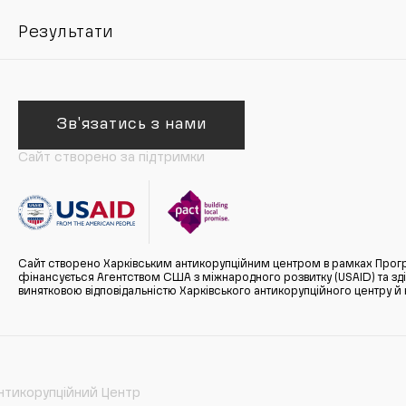
Результати
Зв'язатись з нами
Сайт створено за підтримки
Сайт створено Харківським антикорупційним центром в рамках Прогр
фінансується Агентством США з міжнародного розвитку (USAID) та здійс
винятковою відповідальністю Харківського антикорупційного центру и
нтикорупційний Центр