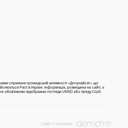
ами сприяння громадській активності «Долучайся!», що
нюється Pact в Україні. Інформація, розміщена на сайті, є
̆ не обов’язково відображає погляди USAID або Уряду США.
Сайт створили