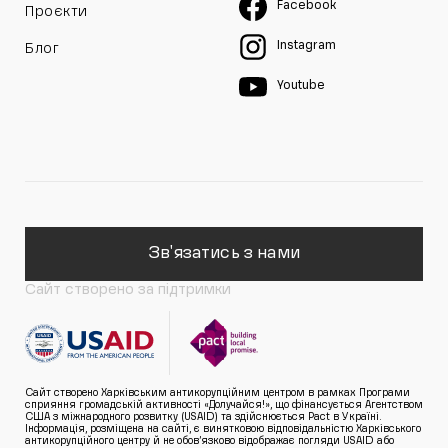
Facebook
Проєкти
Instagram
Блог
Youtube
Зв'язатись з нами
Сайт створено за підтримки
Сайт створено Харківським антикорупційним центром в рамках Програми
сприяння громадській активності «Долучайся!», що фінансується Агентством
США з міжнародного розвитку (USAID) та здійснюється Pact в Україні.
Інформація, розміщена на сайті, є винятковою відповідальністю Харківського
антикорупційного центру й не обов’язково відображає погляди USAID або