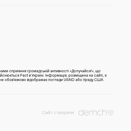
ами сприяння громадській активності «Долучайся!», що
нюється Pact в Україні. Інформація, розміщена на сайті, є
̆ не обов’язково відображає погляди USAID або Уряду США.
Сайт створили