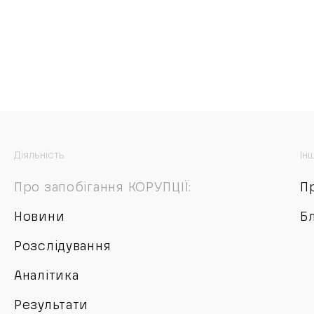
Діяльність
Ін
Про запобігання КОРУПЦІЇ:
П
Новини
Б
Розслідування
Аналітика
Результати