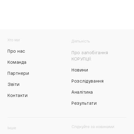
Хто ми
Діяльність
Про нас
Про запобігання
КОРУПЦІЇ:
Команда
Новини
Партнери
Розслідування
Звіти
Аналітика
Контакти
Результати
Слідкуйте за новинами
Інше