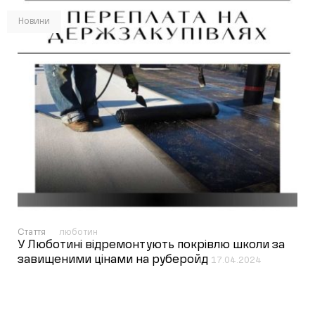
Новини
Стаття
люботин
У Люботині відремонтують покрівлю школи за
завищеними цінами на руберойд
17.04.2024