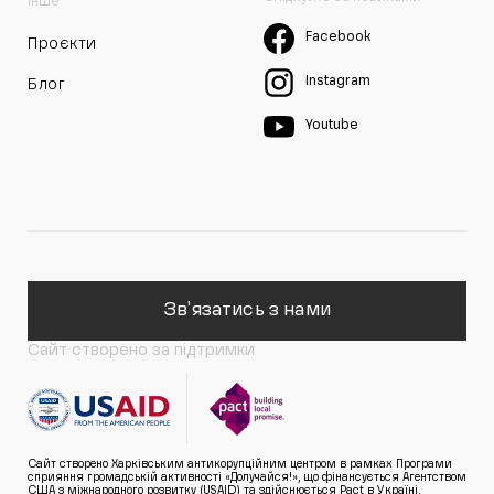
Інше
Facebook
Проєкти
Instagram
Блог
Youtube
Зв'язатись з нами
Сайт створено за підтримки
Сайт створено Харківським антикорупційним центром в рамках Програми
сприяння громадській активності «Долучайся!», що фінансується Агентством
США з міжнародного розвитку (USAID) та здійснюється Pact в Україні.