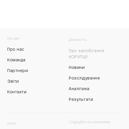
Хто ми
Діяльність
Про нас
Про запобігання
КОРУПЦІЇ:
Команда
Новини
Партнери
Розслідування
Звіти
Аналітика
Контакти
Результати
Слідкуйте за новинами
Інше