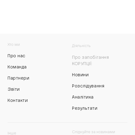
Хто ми
Діяльність
Про нас
Про запобігання
КОРУПЦІЇ:
Команда
Новини
Партнери
Розслідування
Звіти
Аналітика
Контакти
Результати
Слідкуйте за новинами
Інше