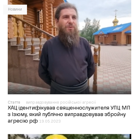
Новини
Стаття
виправдовування російської агресії
ХАЦ ідентифікував священнослужителя УПЦ МП
з Ізюму, який публічно виправдовував збройну
агресію рф
19.05.2023