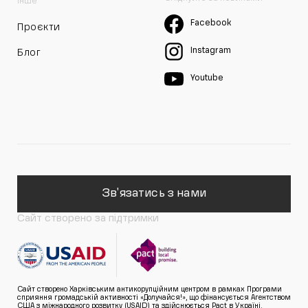
Інше
Facebook
Проєкти
Instagram
Блог
Youtube
Зв'язатись з нами
Сайт створено за підтримки
Сайт створено Харківським антикорупційним центром в рамках Програми
сприяння громадській активності «Долучайся!», що фінансується Агентством
США з міжнародного розвитку (USAID) та здійснюється Pact в Україні.