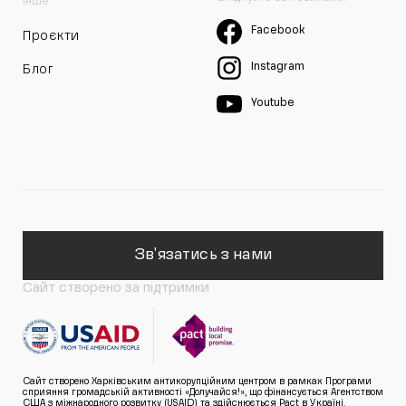
Інше
Facebook
Проєкти
Instagram
Блог
Youtube
Зв'язатись з нами
Сайт створено за підтримки
Сайт створено Харківським антикорупційним центром в рамках Програми
сприяння громадській активності «Долучайся!», що фінансується Агентством
США з міжнародного розвитку (USAID) та здійснюється Pact в Україні.