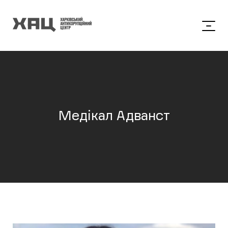
Медікал Адванст