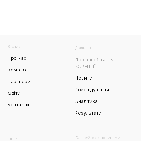
Хто ми
Діяльність
Про нас
Про запобігання
КОРУПЦІЇ:
Команда
Новини
Партнери
Розслідування
Звіти
Аналітика
Контакти
Результати
Слідкуйте за новинами
Інше