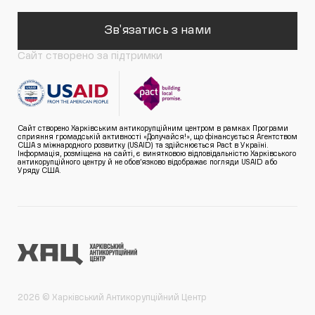
Зв'язатись з нами
Сайт створено за підтримки
Сайт створено Харківським антикорупційним центром в рамках Програми
сприяння громадській активності «Долучайся!», що фінансується Агентством
США з міжнародного розвитку (USAID) та здійснюється Pact в Україні.
Інформація, розміщена на сайті, є винятковою відповідальністю Харківського
антикорупційного центру й не обов’язково відображає погляди USAID або
Уряду США.
2026 © Харківський Антикорупційний Центр