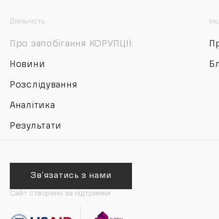
Діяльність
Ін
Про запобігання КОРУПЦІЇ:
П
Новини
Б
Розслідування
Аналітика
Результати
Зв'язатись з нами
Сайт створено за підтримки