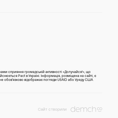
ами сприяння громадській активності «Долучайся!», що
нюється Pact в Україні. Інформація, розміщена на сайті, є
̆ не обов’язково відображає погляди USAID або Уряду США.
Сайт створили