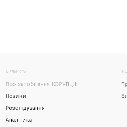
Діяльність
Ін
Про запобігання КОРУПЦІЇ:
П
Новини
Б
Розслідування
Аналітика