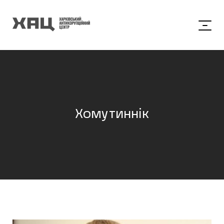
Хомутиннік