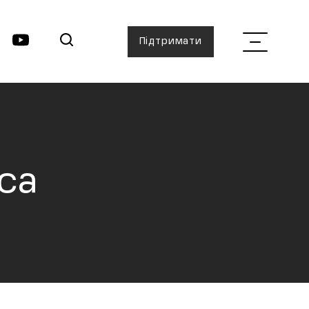
Підтримати
уса