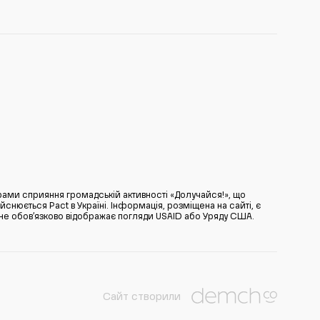
ами сприяння громадській активності «Долучайся!», що
нюється Pact в Україні. Інформація, розміщена на сайті, є
̆ не обов’язково відображає погляди USAID або Уряду США.
Сайт створили