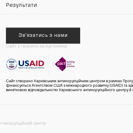
Результати
Зв'язатись з нами
Сайт створено за підтримки
Сайт створено Харківським антикорупційним центром в рамках Прогр
фінансується Агентством США з міжнародного розвитку (USAID) та здійс
винятковою відповідальністю Харківського антикорупційного центру и
нтикорупційний Центр