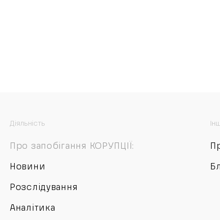
Діяльність
Ін
Про запобігання КОРУПЦІЇ:
П
Новини
Б
Розслідування
Аналітика