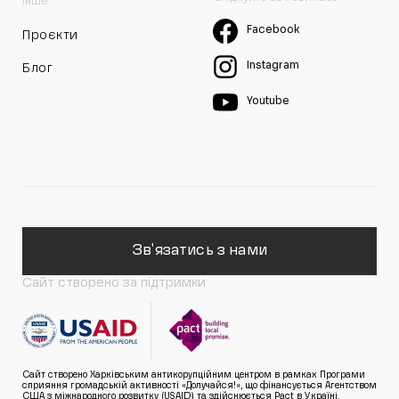
Інше
Facebook
Проєкти
Instagram
Блог
Youtube
Зв'язатись з нами
Сайт створено за підтримки
Сайт створено Харківським антикорупційним центром в рамках Програми
сприяння громадській активності «Долучайся!», що фінансується Агентством
США з міжнародного розвитку (USAID) та здійснюється Pact в Україні.