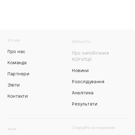
Хто ми
Діяльність
Про нас
Про запобігання
КОРУПЦІЇ:
Команда
Новини
Партнери
Розслідування
Звіти
Аналітика
Контакти
Результати
Слідкуйте за новинами
Інше