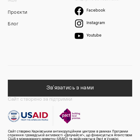
Інше
Facebook
Проєкти
Instagram
Блог
Youtube
Зв'язатись з нами
Сайт створено за підтримки
Сайт створено Харківським антикорупційним центром в рамках Програми
сприяння громадській активності «Долучайся!», що фінансується Агентством
США з міжнародного розвитку (USAID) та здійснюється Pact в Україні.