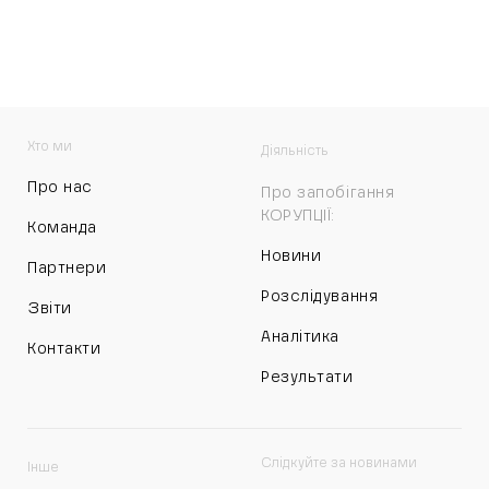
Хто ми
Діяльність
Про нас
Про запобігання
КОРУПЦІЇ:
Команда
Новини
Партнери
Розслідування
Звіти
Аналітика
Контакти
Результати
Слідкуйте за новинами
Інше