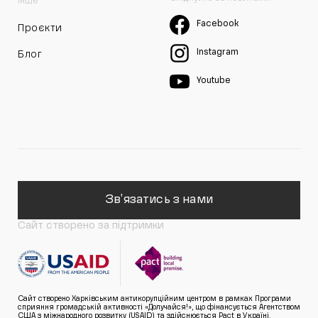
Інше
Facebook
Проєкти
Instagram
Блог
Youtube
Зв'язатись з нами
Сайт створено за підтримки
Сайт створено Харківським антикорупційним центром в рамках Програми
сприяння громадській активності «Долучайся!», що фінансується Агентством
США з міжнародного розвитку (USAID) та здійснюється Pact в Україні.