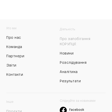
Хто ми
Діяльність
Про нас
Про запобігання
КОРУПЦІЇ:
Команда
Новини
Партнери
Розслідування
Звіти
Аналітика
Контакти
Результати
Слідкуйте за новинами
Інше
Facebook
Проєкти