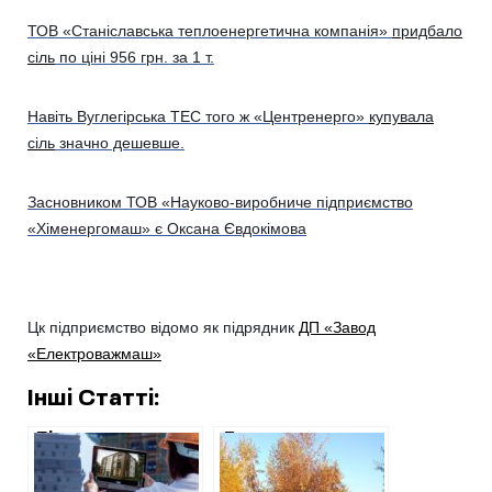
ТОВ «Станіславська теплоенергетична компанія»
придбало
сіль
по ціні 956 грн. за 1 т.
Навіть Вуглегірська ТЕС того ж «Центренерго»
купувала
сіль
значно дешевше.
Засновником ТОВ «Науково-виробниче підприємство
«Хіменергомаш» є Оксана Євдокімова
Цк підприємство відомо як підрядник
ДП «Завод
«Електроважмаш»
Інші Статті:
Після
Доступ до
розслідування
водойм:
журналіста ХАЦ,
Журавлівка, річка