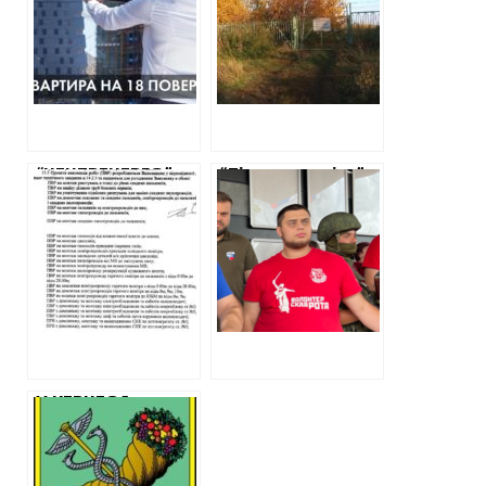
прокуратура
Харків та
оскаржує в суді
Печенізьке
будівництво
водосховище
багатоповерхівки
від Turkish
Development
“ЦЕНТРЕНЕРГО”
“Тітушка путіна”
ЗАПЛАТИТЬ 130
колесить по
МІЛЬЙОНІВ ЗА
окупованій
ПЕРЕВЕДЕННЯ
Харківщині: хто
ЗМІЇВСЬКОЇ ТЕС З
такий
АНТРАЦИТУ НА
пропагандист
ГАЗОВЕ ВУГІЛЛЯ
“Александр
Куликов”
У КЕРНЕСА
ДЕПАРТАМЕНТ
ОСВІТИ
ЗАМОВЛЯЄ