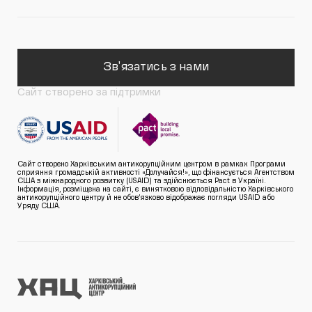
Зв'язатись з нами
Сайт створено за підтримки
Сайт створено Харківським антикорупційним центром в рамках Програми
сприяння громадській активності «Долучайся!», що фінансується Агентством
США з міжнародного розвитку (USAID) та здійснюється Pact в Україні.
Інформація, розміщена на сайті, є винятковою відповідальністю Харківського
антикорупційного центру й не обов’язково відображає погляди USAID або
Уряду США.