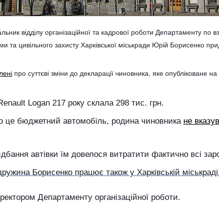
льник відділу організаційної та кадрової роботи Департаменту по вз
и та цивільного захисту Харківської міськради Юрій Борисенко пр
лені
про суттєві зміни до декларації чиновника, яке опубліковане 
enault Logan 217 року склала 298 тис. грн.
о це бюджетний автомобіль, родина чиновника
не вказу
дбання автівки їм довелося витратити фактично всі заро
дружина Борисенко працює також у Харківській міськраді
ректором Департаменту організаційної роботи.