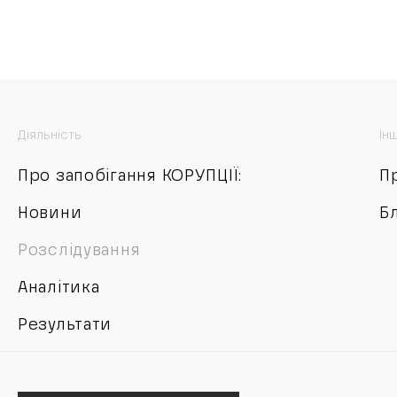
Діяльність
Ін
Про запобігання КОРУПЦІЇ:
П
Новини
Б
Розслідування
Аналітика
Результати