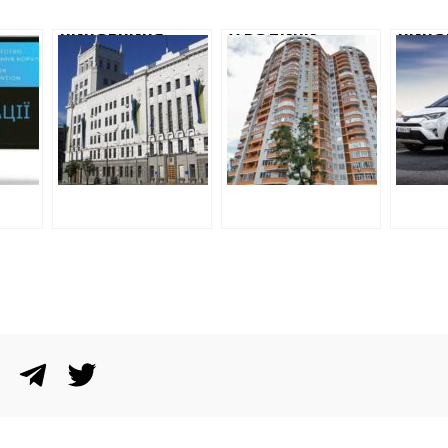
ЧИНОВНИЦЯ
У РОДИНИ
ЧИНО
ННЯ
МЕРІЇ ПРИДБАЛА
ХАРКІВСЬКОГО
ХАРКІ
ПУЄ
САДОВИЙ
ПРИКОРДОННИКА
МЕРІЇ
БУ
БУДИНОК,
ВИЯВИЛАСЯ
КОШТ
І
ЗАНИЗИВШИ
КВАРТИРА ЗА 200
АВТІВ
АТИ
ЙОГО ВАРТІСТЬ
ТИС. ДОЛАРІВ ТА
ДЕКЛ
ТА НЕ МАЮЧИ НА
КОШТОВНА
МАЛА 
ЦЕ КОШТИ
АВТІВКА
КОШТ
ОВА