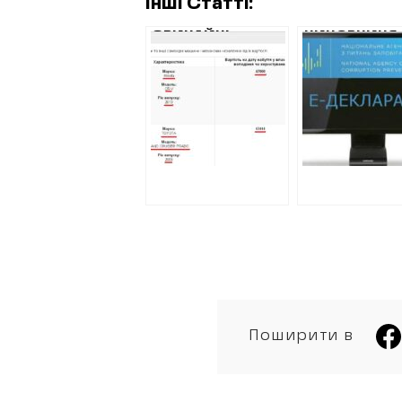
Інші Статті:
ЗВИЧАЙНІ
ЧИНОВНИЦЯ
РОБІТНИКИ
ОБЛУПРАВЛІ
ХАРКІВВОДОКАНАЛУ
ЮСТИЦІЇ КУ
КУПЛЯЮТЬ
НОРКОВУ ШУ
КОШТОВНІ
ВАРТІСТЮ ДВ
ІНОМАРКИ ЗА
РІЧНІ ЗАРПЛ
ЦІНОЮ МОПЕДА
ТА НОВУ
КВАРТИРУ В
ЦЕНТРІ ХАРК
Поширити в