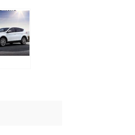
ВНИЦЯ
ВСЬКОЇ
 ПРИДБАЛА
ОВНУ
КУ, ХОЧА ЗА
АРАЦІЄЮ НЕ
НЕ ЦЕ
И