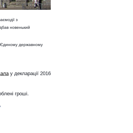
аємодії з
идбав новенький
на Єдиному державному
вала
у декларації 2016
блені гроші.
.