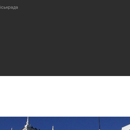
іськрада