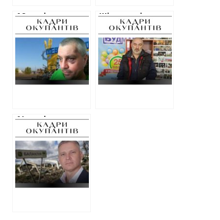
10 років тюрми –
Шість років
вирок керівнику
тюрми – вирок
“народної міліції”
“голові” села на
на Харківщині,
Ізюмщині під час
якого спочатку
окупації
виправдали
14 років тюрми –
вирок
“начальнику
міліції Балаклії” в
окупації