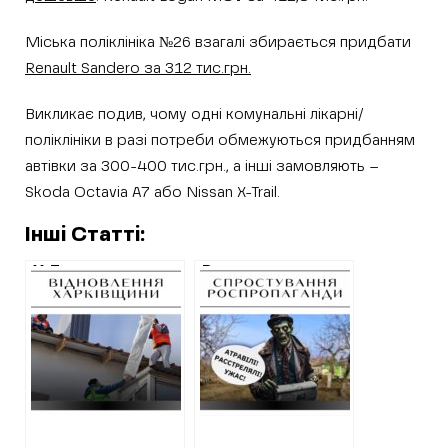
Міська поліклініка №26 взагалі збирається придбати
Renault Sandero за 312 тис.грн.
Викликає подив, чому одні комунальні лікарні/
поліклініки в разі потреби обмежуються придбанням
автівки за 300-400 тис.грн., а інші замовляють –
Skoda Octavia A7 або Nissan X-Trail.
Інші Статті:
У Дергачах та
Роспропаганда
Слатиному
масово створює
повторно
фейки про
відремонтують
підрозділи ТРО на
пошкоджені
Харківщині
будинки