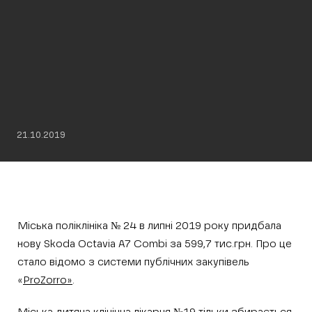
21.10.2019
Міська поліклініка № 24 в липні 2019 року придбала
нову Skoda Octavia A7 Combi за 599,7 тис.грн. Про це
стало відомо з системи публічних закупівель
«
ProZorro»
.