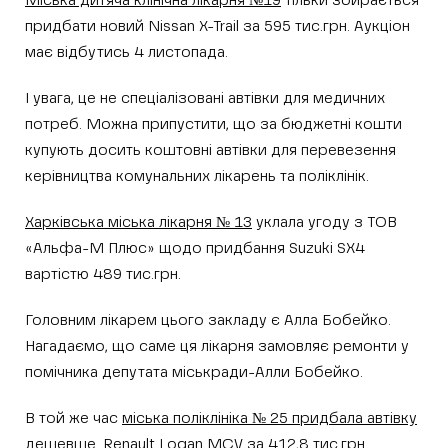
Міська дитяча клінічна лікарня №19
тільки збирається
придбати новий Nissan X-Trail за 595 тис.грн. Аукціон
має відбутись 4 листопада.
І увага, це не спеціалізовані автівки для медичних
потреб. Можна припустити, що за бюджетні кошти
купують досить коштовні автівки для перевезення
керівництва комунальних лікарень та поліклінік.
Харківська міська лікарня № 13
уклала угоду з ТОВ
«Альфа-М Плюс» щодо придбання Suzuki SX4
вартістю 489 тис.грн.
Головним лікарем цього закладу є Алла Бобейко.
Нагадаємо, що саме ця лікарня замовляє ремонти у
помічника депутата міськради-Алли Бобейко.
В той же час
міська поліклініка № 25 придбала автівку
дешевше
. Renault Logan MCV за 412,8 тис.грн.