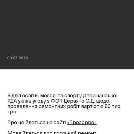
09.07.2019
Відділ освіти, молоді та спорту Дворічанської
РДА уклав угоду з ФОП Церахто О.Д. щодо
проведення ремонтних робіт вартістю 80 тис.
грн.
Про це йдеться на сайті
«Прозорро»
.
Мова йдеться про поточний ремонт