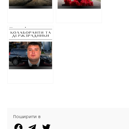
Харкові
Нова підозра для
“начальника
поліції
Харківської
області” при
окупантах Євгена
Лісняка: відібрав
позашляховик у
цивільної
Поширити в