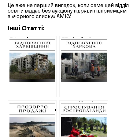
Це вже не перший випадок, коли саме цей відділ
освіти віддає без аукціону підряди підприємцям
з «чорного списку» АМКУ.
Інші Статті:
В Ізюмі замовили
55 мільйонів на
чергові проєкти
капремонт
на відновлення
постраждалих
будинків: перелік
харківських
адрес та
будинків у липні:
візуалізація
перелік адрес
Держгеонадра
Як російські
продала дозвіл на
пропагандисти
користування
маніпулюють
піщаним кар’єром
інформацією про
на околиці
закриття
Безлюдівки
кладовища у