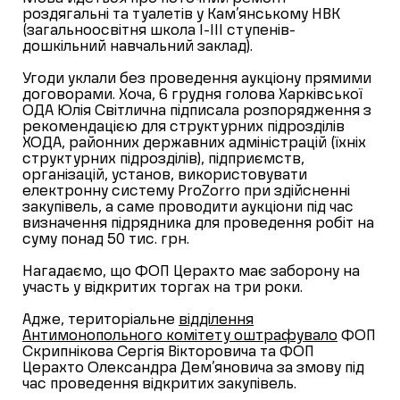
роздягальні та туалетів у Кам’янському НВК
(загальноосвітня школа І-ІІІ ступенів-
дошкільний навчальний заклад).
Угоди уклали без проведення аукціону прямими
договорами. Хоча, 6 грудня голова Харківської
ОДА Юлія Світлична підписала розпорядження з
рекомендацією для структурних підрозділів
ХОДА, районних державних адміністрацій (їхніх
структурних підрозділів), підприємств,
організацій, установ, використовувати
електронну систему ProZorro при здійсненні
закупівель, а саме проводити аукціони під час
визначення підрядника для проведення робіт на
суму понад 50 тис. грн.
Нагадаємо, що ФОП Церахто має заборону на
участь у відкритих торгах на три роки.
Адже, територіальне
відділення
Антимонопольного комітету оштрафувало
ФОП
Скрипнікова Сергія Вікторовича та ФОП
Церахто Олександра Дем’яновича за змову під
час проведення відкритих закупівель.