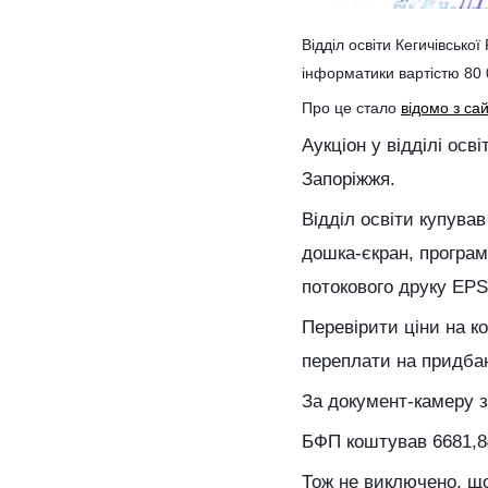
Відділ освіти Кегичівськ
інформатики вартістю 80 
Про це стало
відомо з са
Аукціон у відділі осв
Запоріжжя.
Відділ освіти купува
дошка-єкран, програ
потокового друку EP
Перевірити ціни на к
переплати на придба
За документ-камеру за
БФП коштував 6681,84 
Тож не виключено, що