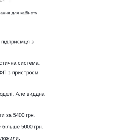
нання для кабінету
о підприємця з
устична система,
БФП з пристроєм
оделі. Але виддна
и за 5400 грн.
 більше 5000 грн.
аложили.