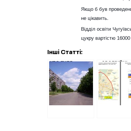
Якщо б був проведений
не цікавить.
Відділ освіти Чугуїв
цукру вартістю 16000
Інші Статті:
ХТО БУДЕ
«АВСТРІЙЦІ»
ОБСЛУГОВУВАТИ
ДЕРІПАСКИ
ЖИТЛОВІ
ОТРИМАЮТЬ
БУДИНКИ У
МІЛЬЙОНІВ 
ЛОЗОВІЙ
РЕМОНТ
ОКРУЖНОЇ
ДОРОГИ ТА
ТРАСИ ХАРКІ
КИЇВ