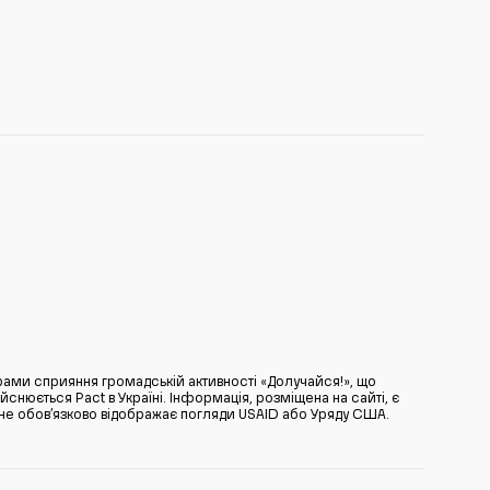
ами сприяння громадській активності «Долучайся!», що
нюється Pact в Україні. Інформація, розміщена на сайті, є
̆ не обов’язково відображає погляди USAID або Уряду США.