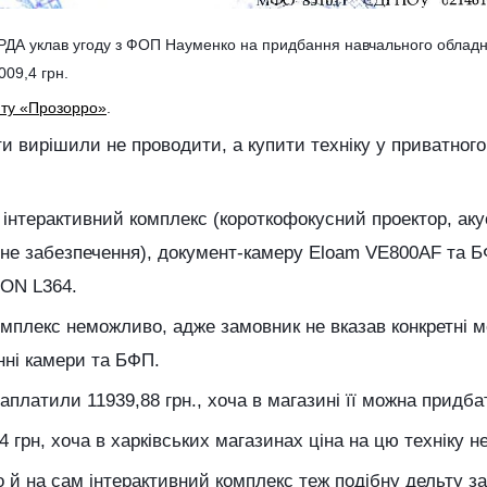
ої РДА уклав угоду з ФОП Науменко на придбання навчального облад
009,4 грн.
йту «Прозорро»
.
іти вирішили не проводити, а купити техніку у приватног
в інтерактивний комплекс (короткофокусний проектор, ак
мне забезпечення), документ-камеру Eloam VE800AF та 
SON L364.
омплекс неможливо, адже замовник не вказав конкретні м
нні камери та БФП.
платили 11939,88 грн., хоча в магазині її можна придбат
грн, хоча в харківських магазинах ціна на цю техніку не
 й на сам інтерактивний комплекс теж подібну дельту з