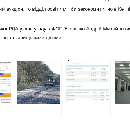
 аукціон, то відділ освіти міг би зекономити, но в Кегіч
ської РДА
уклав угоду
з ФОП Яковенко Андрій Михайлови
 грн за завищеними цінами.
НА РЕМОНТ ДВОХ
ФІРМА З
«ХАРК
ДОРІГ – НА
ОТОЧЕННЯ
МЕТР
 350
КУП’ЯНСЬК ТА
ДЕПУТАТА
БЕЗ 
НА
ОХТИРКУ
МІСЬКРАДИ
АУКЦ
ВИТРАТЯТЬ 2
СИРОТИ
ВІДДА
МІЛЬЯРДИ
ОТРИМАЄ
МІЛЬ
ГРИВЕНЬ
ДЕСЯТЬ
НЕВІ
В-
МІЛЬЙОНІВ НА
ФІРМІ
РЕМОНТ
РОБО
ГУРТОЖИТКУ.
ТЕРИТ
ДЕШЕВШІ
ПРОПОЗИЦІЇ