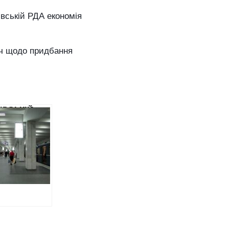
івській РДА економія
ч щодо придбання
ІВСЬКІЙ
ОПОЛІТЕН»
ПРОВЕДЕННЯ
ІОНУ
СТЬ 5
ЙОНІВ
ДОМІЙ
 НА
ТИ НА
ОРІЇ ДЕПО