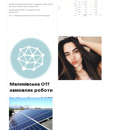
ОТГ
ціни на ремонті
школи у Бакалії
ОТГ під Харковом
купує цукор по
рекордним для
України цінам
Малинівська ОТГ
замовляє роботи
у новенької
На Харківщині ОТГ
фірми
придбало сонячні
панелі у фірми,
яку
звинувачували у
нелегальних АЗС