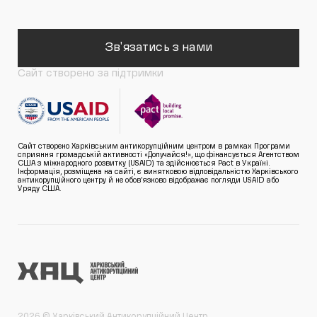
Зв'язатись з нами
Сайт створено за підтримки
Сайт створено Харківським антикорупційним центром в рамках Програми
сприяння громадській активності «Долучайся!», що фінансується Агентством
США з міжнародного розвитку (USAID) та здійснюється Pact в Україні.
Інформація, розміщена на сайті, є винятковою відповідальністю Харківського
антикорупційного центру й не обов’язково відображає погляди USAID або
Уряду США.
2026 © Харківський Антикорупційний Центр