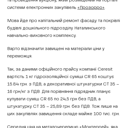
та проведення аукціону, який розміщений на порталі
системи електронних закупівель
«Прозорро»
.
Мова йде про капітальний ремонт фасаду та покрівлі
будівлі дошкільного підрозділу Наталинського
навчально-виховного комплексу.
Варто відзначити завищені на матеріали ціни у
переможця.
Так, за даними офіційного прайсу компанії Сeresit
вартість 1 кг гідроізоляційної суміші CR 65 коштує
15.84 грн. з ПДВ, а декоративної штукатурки СТ 35 –
16 грн/кг з ПДВ. Для порівняння підрядник планує
купувати суміш CR 65 по 24,5 грн без ПДВ, а
штукатурку СТ 35 – 25,89 грн. без ПДВ. Тож лише на
цих закупівлях завищення складе майже 100 тис. грн.
Середня ціна на металочерепицю «Монтеррей»
, яка