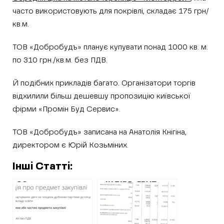
часто використовують для покрівлі, складає 175 грн/
кв.м.
ТОВ «Добробудъ» планує купувати понад 1000 кв. м.
по 310 грн./кв.м. без ПДВ.
Й подібних прикладів багато. Організатори торгів
відхилили більш дешевшу пропозицію київської
фірми «Промін Буд Сервис».
ТОВ «Добробудъ» записана на Анатолія Кнігіна,
директором є Юрій Козьміних.
Інші Статті:
90 гривень за
«ІНДІГО-ГРУП»,
десяток яєць в
директор якої
Циркунах або, що
отримав підозру,
відбувається в
вдвічі завищували