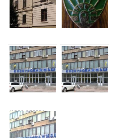
ПРОКУРОРИ САП
БРИТАНСЬКУ
ПРОІГНОРУВАЛИ
«ПРОКЛАДКУ»
ЗАСІДАННЯ.
ПРИЧИНИ
НЕВІДОМІ
«ЕЛЕКТРОВАЖМАШ»
РОЗКРАДАННЯ
ПРИДБАЄ ГУМУ
«ЕЛЕКТРОВАЖМАШУ»:
ПО СЕКРЕТНИМ
КЕРІВНИКА
ЦІНАМ У ФІРМИ,
ЗАВОДУ
ЯКА ТОРГУЄ
ПІДОЗРЮЮТЬ,
АГРОПРОДУКЦІЄЮ
ЩО ВІН ОТРИМАВ
ТРИ МІЛЬЙОНИ
ЄВРО ВІД
БРИТАНСЬКОЇ
ФІРМИ
НОВА СПРАВА
«ЕЛЕКТРОВАЖМАША»:
КЕРІВНИЦТВО
ЗАВОДУ