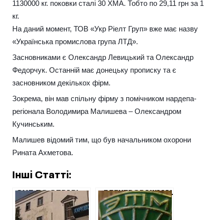
1130000 кг. поковки сталі 30 ХМА. Тобто по 29,11 грн за 1
кг.
На даний момент, ТОВ «Укр Ріелт Груп» вже має назву
«Українська промислова група ЛТД».
Засновниками є Олександр Левицький та Олександр
Федорчук. Останній має донецьку прописку та є
засновником декількох фірм.
Зокрема, він мав спільну фірму з помічником нардепа-
регіонала Володимира Малишева – Олександром
Кучинським.
Малишев відомий тим, що був начальником охорони
Рината Ахметова.
Інші Статті:
СУД ПО СПРАВІ
«ЕЛЕКТРОВАЖМАШ»
ЗАМДИРЕКТОРА
КУПУЄ СРІБЛО У
«ЕЛЕКТРОВАЖМАША»:
РОСІЯН ЧЕРЕЗ