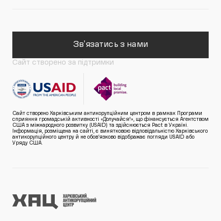
Зв'язатись з нами
Сайт створено за підтримки
Сайт створено Харківським антикорупційним центром в рамках Програми
сприяння громадській активності «Долучайся!», що фінансується Агентством
США з міжнародного розвитку (USAID) та здійснюється Pact в Україні.
Інформація, розміщена на сайті, є винятковою відповідальністю Харківського
антикорупційного центру й не обов’язково відображає погляди USAID або
Уряду США.