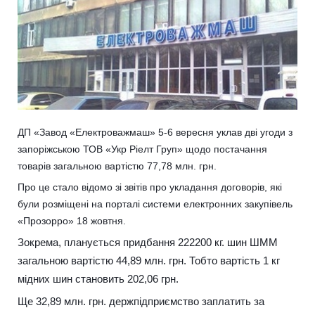
ДП «Завод «Електроважмаш» 5-6 вересня уклав дві угоди з
запоріжською ТОВ «Укр Ріелт Груп» щодо постачання
товарів загальною вартістю 77,78 млн. грн.
Про це стало відомо зі звітів про укладання договорів, які
були розміщені на порталі системи електронних закупівель
«Прозорро» 18 жовтня.
Зокрема, планується придбання 222200 кг. шин ШММ
загальною вартістю 44,89 млн. грн. Тобто вартість 1 кг
мідних шин становить 202,06 грн.
Ще 32,89 млн. грн. держпідприємство заплатить за