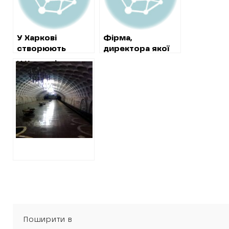
У Харкові
Фірма,
створюють
директора якої
монополію на
затримували за
У Харкові
послуги для
хабар прокурору,
пов’язані фірми
районних
без тендера
розіграли торги
адміністрацій
отримала підряд
на
від мерії Кернеса
обслуговування
пожежної
сигналізації в
переходах метро
Поширити в