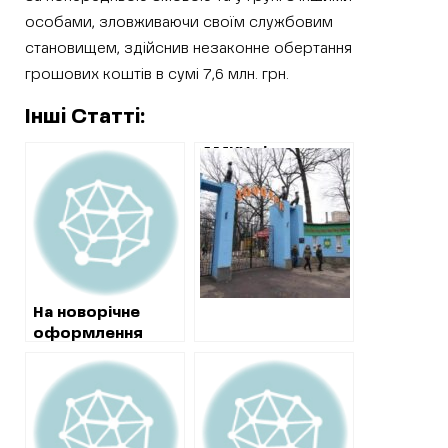
особами, зловживаючи своїм службовим
становищем, здійснив незаконне обертання
грошових коштів в сумі 7,6 млн. грн.
Інші Статті:
АМКУ підозрює
двох підприємців
у змові на тендері
зоопарку в
закупівлі
морепродуктів
На новорічне
оформлення
майдану Свободи
витратять понад
4 мільйони