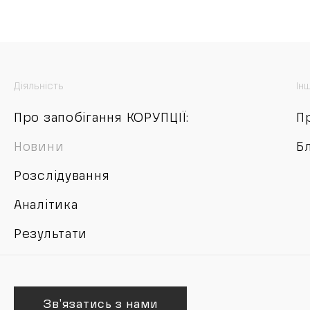
Діяльність
Ін
Про запобігання КОРУПЦІЇ:
П
Новини
Б
Розслідування
Аналітика
Результати
Зв'язатись з нами