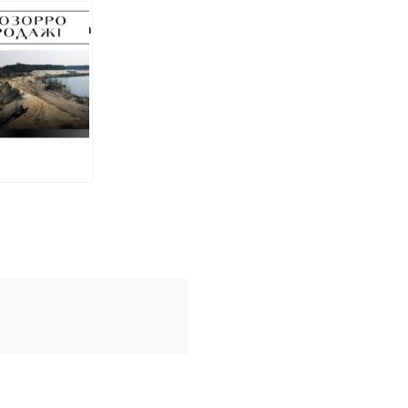
геонадра
ла дозвіл на
тування
им кар’єром
олиці
дівки