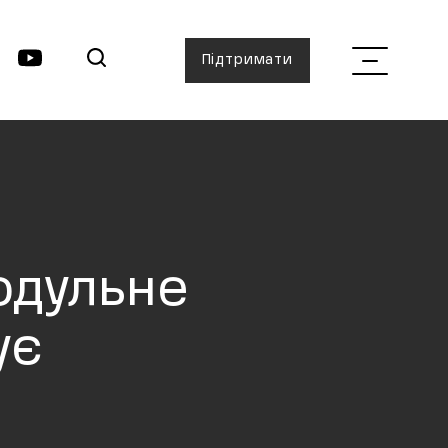
Підтримати
одульне
ує