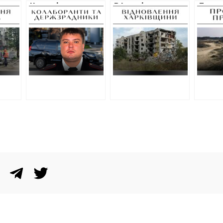
на
Нова підозра для
В Ізюмі замовили
Держ
“начальника
чергові проєкти
прода
их
поліції
на відновлення
корис
Харківської
будинків: перелік
піщан
пні:
області” при
адрес та
на ок
с
окупантах Євгена
візуалізація
Безлю
Лісняка: відібрав
позашляховик у
цивільної