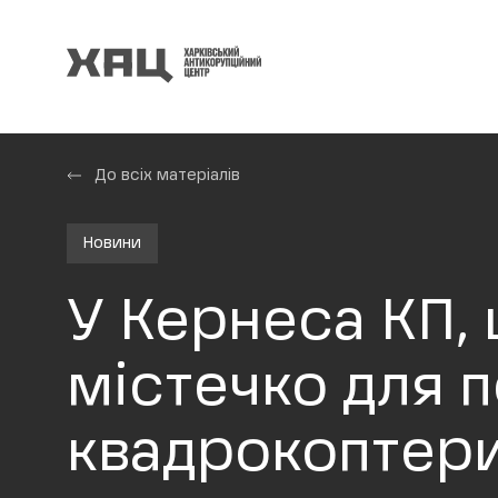
До всіх матеріалів
Новини
У Кернеса КП,
містечко для п
квадрокоптери