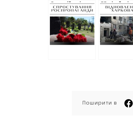
Як російські
55 мільйонів 
пропагандисти
капремонт
маніпулюють
постраждал
інформацією про
харківських
закриття
будинків у ли
кладовища у
перелік адре
Харкові
Поширити в