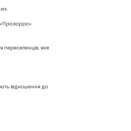
их.
у «Прозорро»
я переселенців, яке
ають відношення до