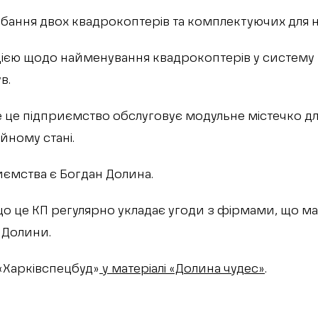
ання двох квадрокоптерів та комплектуючих для н
цією щодо найменування квадрокоптерів у систем
в.
е це підприємство обслуговує модульне містечко дл
йному стані.
ємства є Богдан Долина.
що це КП регулярно укладає угоди з фірмами, що м
 Долини.
«Харківспецбуд»
у матеріалі «Долина чудес»
.