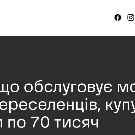
 що обслуговує м
ереселенців, куп
 по 70 тисяч