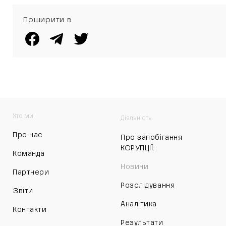
судять за
розкрадання
Поширити в
бюджетних
коштів
Хто ми
Діяльність
Про нас
Про запобігання
КОРУПЦІЇ:
Команда
Новини
Партнери
Розслідування
Звіти
Аналітика
Контакти
Результати