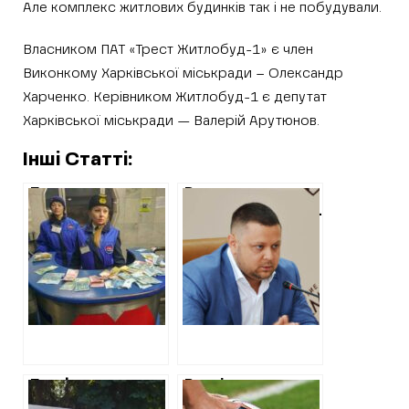
Але комплекс житлових будинків так і не побудували.
Власником ПАТ «Трест Житлобуд-1» є член
Виконкому Харківської міськради – Олександр
Харченко. Керівником Житлобуд-1 є депутат
Харківської міськради — Валерій Арутюнов.
Інші Статті:
Пояснення
Розкрадання
Харківського
«ЕЛЕКТРОВАЖМАШУ»:
окружного
в суд примусово
адміністративного
хочуть доставити
суду щодо
в.о. директора
зупинення рішень
Костюка
Виконкому
міськради про
підвищення
вартості проїзду
Перфоманс у
Вартість
Нововодолазькій
футзальних