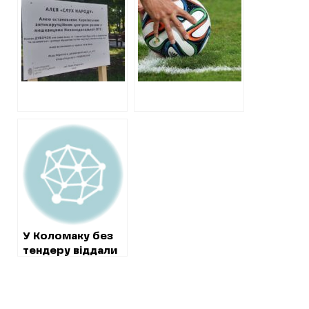
ОТГ “Алея слух
м’ячів в
народу”
Красноградському
та Зміївському
районах області
відрізняється в
3,5 рази
У Коломаку без
тендеру віддали
чверть мільйона
рідній фірмі
людини, яку