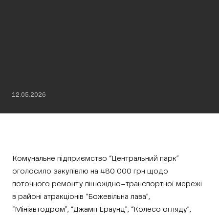
12.05.2026
Комунальне підприємство “Центральний парк”
оголосило закупівлю на 480 000 грн щодо
поточного ремонту пішохідно–транспортної мережі
в районі атракціонів “Божевільна лава”,
“Мініавтодром”, “Джамп Ераунд”, “Колесо огляду”,