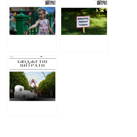
Харкова
гривень на газон
витратить понад
витратить
2 мільйони
Центральний парк
гривень на
Харкова
фарбування
Центральний парк
у Харкові планує
закупити
туалетного
паперу на 1,4
мільйона гривень