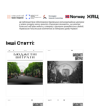
Інші Статті:
Скільки Харків
Центральний парк
витрачає на
Харкова
Центральний парк
витратить 200
щорічно
000 гривень на
ремонт
адмінбудівлі
Центральний парк
Пів мільйона