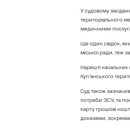
У судовому засідан
територіального ме
медичними послуга
Ще один свідок, я
міської ради, теж 
Нарешті начальник 
Куп`янського тери
Суд також зазначив
потреби ЗСУ, та пок
карту грошові кошт
доказами, зокрема,