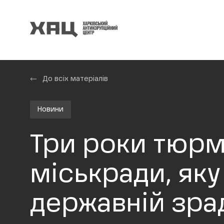
До всіх матеріалів
Новини
Три роки тюрми
міськради, як
державній зра