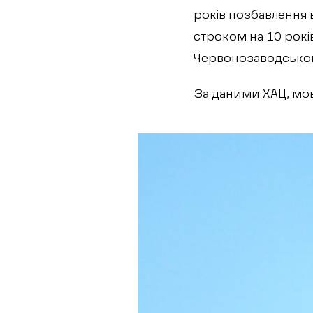
років позбавлення 
строком на 10 рокі
Червонозаводського
За даними ХАЦ, мо