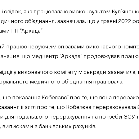
ні свідок, яка працювала юрисконсультом Куп`янськ
дичного об’єднання, зазначила, що у травні 2022 р
ми ПП “Аркада”.
кий працює керуючим справами виконавчого комітет
зазначив що медцентр “Аркада” продовжував працюва
відділу виконавчого комітету міськради зазначила, 
торіального медичного об`єднання працювала.
, що показання Кобелєвої про те, що вона перерахо
азання її зятя про те, що Кобелєва перераховувала 
и для подальшого перерахування на потреби ЗСУ, н
 виписками з банківських рахунків.