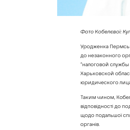
Фото Кобелєвої: Ку
Уродженка Пермсько
до незаконного орг
“налоговой службы
Харьковской област
юридического лица 
Таким чином, Кобел
відповідності до 
щодо подальшої спл
органів.