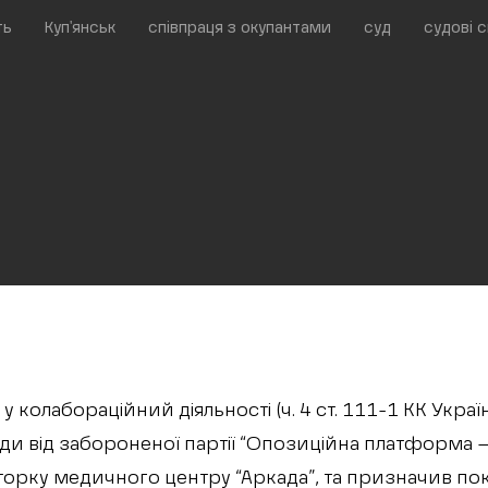
ть
Куп'янськ
співпраця з окупантами
суд
судові 
 колабораційний діяльності (ч. 4 ст. 111-1 КК Украї
ади від забороненої партії “Опозиційна платформа –
орку медичного центру “Аркада”, та призначив пок