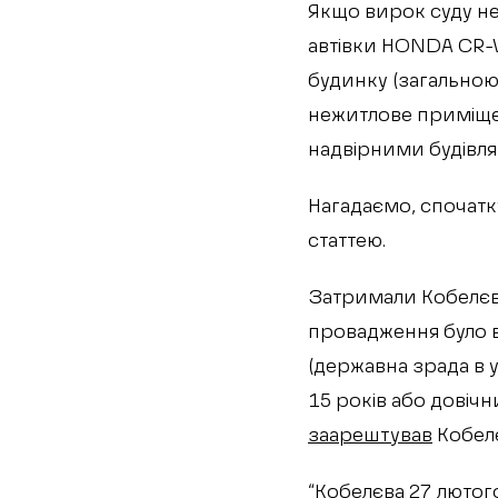
Якщо вирок суду не 
автівки HONDA CR-V
будинку (загальною 
нежитлове приміщен
надвірними будівля
Нагадаємо, спочатк
статтею.
Затримали Кобелєву
провадження було в
(державна зрада в 
15 років або довіч
заарештував
Кобелє
“Кобелєва 27 лютог