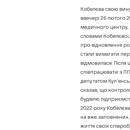
Кобелєва свою вину
ввечері 26 лютого 2
медичного центру, д
словами Кобелєвої, 
про відновлення ро
стали вимагати пе
відмовилася. Після
співпрацювати з ПП 
депутатом Куп`янськ
сказав, що контрол
будівлю підприємств
2022 року Кобелєва
на вже заповнених д
життя своїх співроб