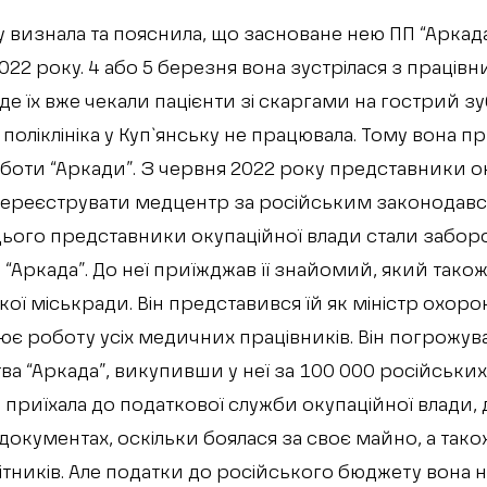
 визнала та пояснила, що засноване нею ПП “Аркад
022 року. 4 або 5 березня вона зустрілася з праців
е їх вже чекали пацієнти зі скаргами на гострий зу
поліклініка у Куп`янську не працювала. Тому вона 
боти “Аркади”. З червня 2022 року представники о
ререєструвати медцентр за російським законодавс
 цього представники окупаційної влади стали забор
“Аркада”. До неї приїжджав її знайомий, який також, 
ої міськради. Він представився їй як міністр охоро
ює роботу усіх медичних працівників. Він погрожува
а “Аркада”, викупивши у неї за 100 000 російських
 приїхала до податкової служби окупаційної влади, 
окументах, оскільки боялася за своє майно, а також
ітників. Але податки до російського бюджету вона н