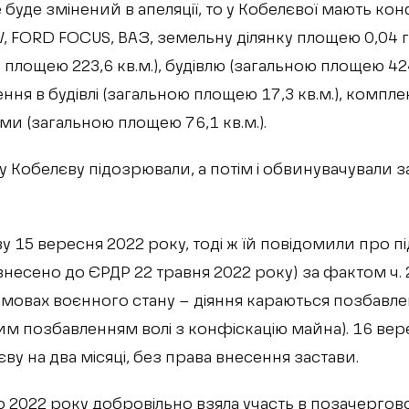
буде змінений в апеляції, то у Кобелєвої мають ко
, FORD FOCUS, ВАЗ, земельну ділянку площею 0,04 г
площею 223,6 кв.м.), будівлю (загальною площею 424,
ня в будівлі (загальною площею 17,3 кв.м.), компле
ми (загальною площею 76,1 кв.м.).
у Кобелєву підозрювали, а потім і обвинувачували з
 15 вересня 2022 року, тоді ж їй повідомили про п
несено до ЄРДР 22 травня 2022 року) за фактом ч. 2
умовах воєнного стану – діяння караються позбавле
ним позбавленням волі з конфіскацію майна). 16 вер
ву на два місяці, без права внесення застави.
о 2022 року добровільно взяла участь в позачергово