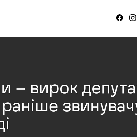
 – вирок депутат
у раніше звинувач
ді