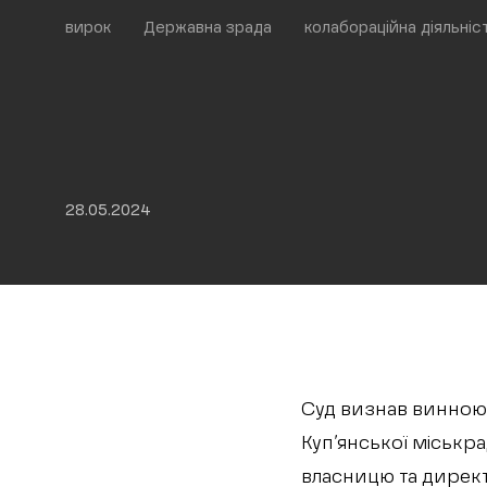
вирок
Державна зрада
колабораційна діяльніс
28.05.2024
Суд визнав винною у
Куп’янської міськр
власницю та директ