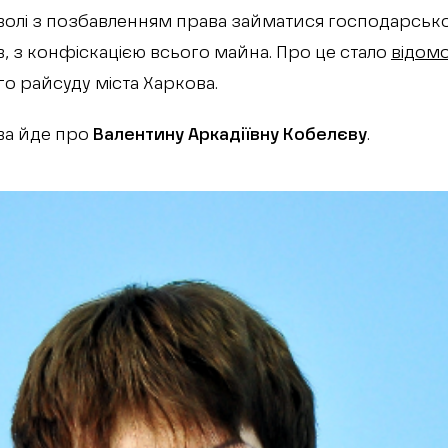
волі з позбавленням права займатися господарсько
в, з конфіскацією всього майна. Про це стало
відом
 райсуду міста Харкова.
ва йде про
Валентину Аркадіївну Кобелєву
.