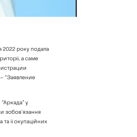
я 2022 року подала
иторії, а саме
нистрации
 – “Заявление
“Аркада” у
и зобов`язання
та її окупаційних