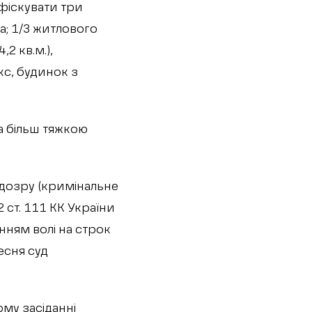
нфіскувати три
а; 1/3 житлового
2 кв.м.),
кс, будинок з
а більш тяжкою
ідозру (кримінальне
 ст. 111 КК України
нням волі на строк
есня суд
му засіданні