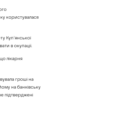
ого
оку користувалася
у Куп`янської
ти в окупації.
що лікарня
вувала гроші на
йому на банківську
е підтверджені