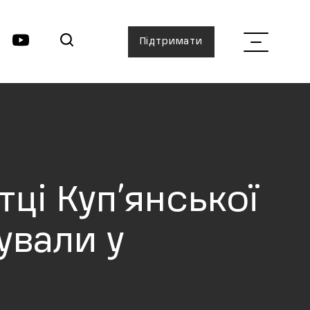
Підтримати
ці Куп’янської
ували у