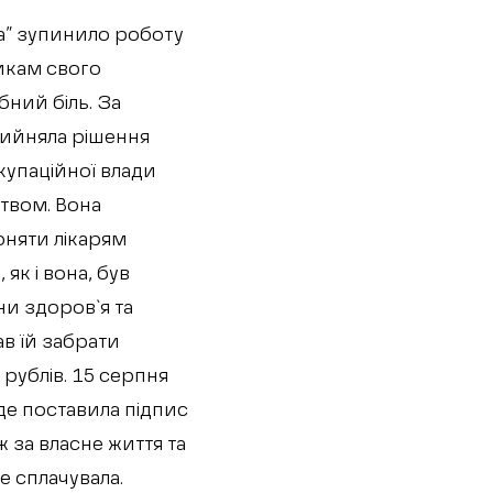
а” зупинило роботу
никам свого
бний біль. За
прийняла рішення
купаційної влади
твом. Вона
оняти лікарям
як і вона, був
ни здоров`я та
в їй забрати
 рублів. 15 серпня
де поставила підпис
 за власне життя та
е сплачувала.