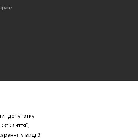
справи
ни) депутатку
 За Життя”,
арання у виді 3