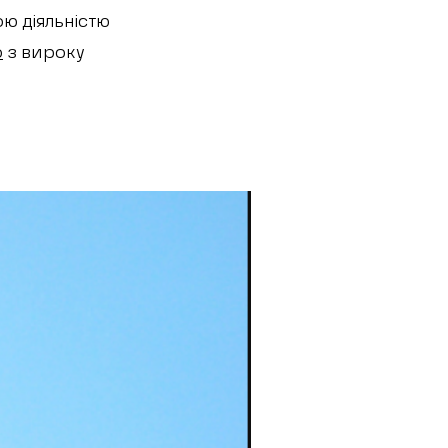
ю діяльністю
о
з вироку