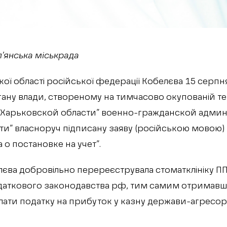
п’янська міськрада
ї області російської федерації Кобелєва 15 серпн
ану влади, створеному на тимчасово окупованій тер
 Харьковской области” военно-гражданской адми
и” власноруч підписану заяву (російською мовою)
о постановке на учет”.
єва добровільно перереєструвала стоматклініку ПП 
податкового законодавства рф, тим самим отримавш
ати податку на прибуток у казну держави-агресора 