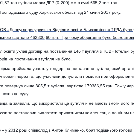
1,57 тон вугілля марки ДГР (0-200) мм в сумі 665,2 тис. грн.
Господаського суду Харківської області від 24 січня 2017 року.
ТОВ «Донвуглересурси» та Відділом освіти Близнюківської РДА було 
гальною вартістю 462300,60 грн. При чому зберігання було безкоштов
іл освіти уклав договір на постачання 146 т вугілля з ТОВ «Істель-Г
рів на постачання ввугілля не було.
ірма приймала участь у тендері на постачання вугілля, який організ
нульовані через те, що учасники допустили помилки при оформленні
ти повернув лише 305,5 т вугілля, вартістю 179386,55 грн. Тож у че
позов до суду.
овідача заявили, що використали це вугілля й не мають змоги його п
зов та постановив виплатити приватникам компенсацію по цінам на
 у 2012 році співволодів Антон Клименко, брат тодішнього голови М