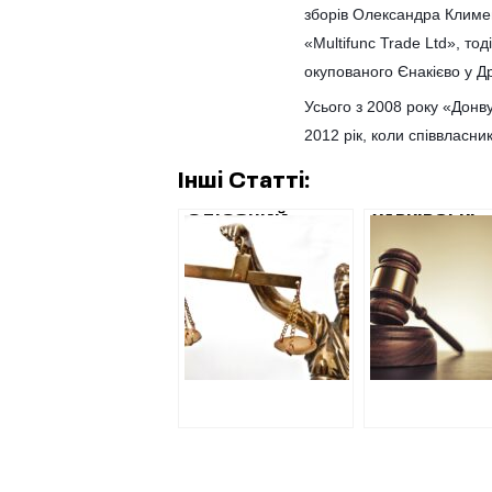
зборів Олександра Климен
«Multifunc Trade Ltd», т
окупованого Єнакієво у Др
Усього з 2008 року «Донв
2012 рік, коли співвласн
Інші Статті:
ОДІОЗНИЙ
ХАРКІВСЬКІ
ЧИНОВНИК
ПРАВООХОРО
ДЕРЖГЕОКАДАСТРА
ВВАЖАЮТЬ,
ПОВЕРНУВСЯ ДО
НА
РОБОТИ ЧЕРЕЗ
ВСТАНОВЛЕН
СУД
ОГОРОЖІ НА
ПРОСПЕКТІ
ГАГАРІНА ВК
ПІВМІЛЬЙОН