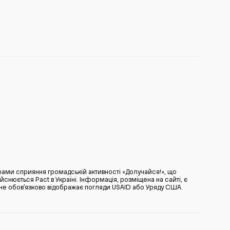
ами сприяння громадській активності «Долучайся!», що
нюється Pact в Україні. Інформація, розміщена на сайті, є
̆ не обов’язково відображає погляди USAID або Уряду США.