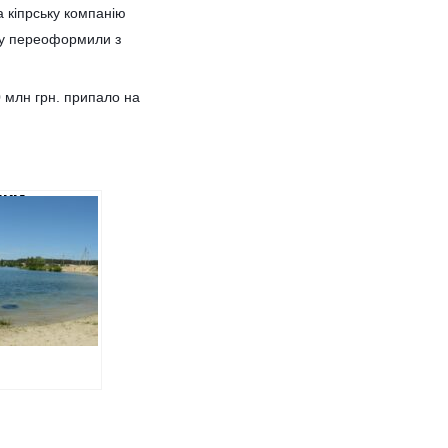
а кіпрську компанію
рму переоформили з
0 млн грн. припало на
ШКИ
ГАЮТЬСЯ
АТИ ПЛАТУ
ОЇЗД ДО
ЮДІВСЬКОГО
ЙОМУ,
 СУД ЙОГО
РНУВ
АВІ