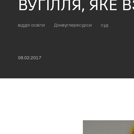
ВУГІЛЛЯ, ЯКЕ 
відділ освіти
Донвуглересурси
суд
08.02.2017