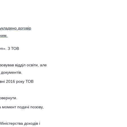
укладено договір
ним.
руп». З ТОВ
овував відділ освіти, але
 документів.
рвні 2016 року ТОВ
овернути.
 момент подачі позову,
іністерства доходів і