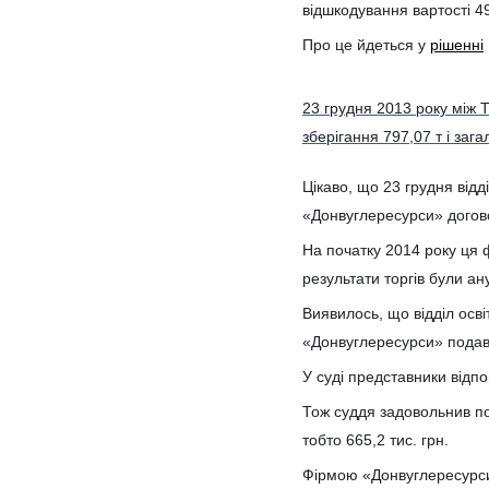
відшкодування вартості 49
Про це йдеться у
рішенні
23 грудня 2013 року між 
зберігання 797,07 т і за
Цікаво, що 23 грудня відд
«Донвуглересурси» догово
На початку 2014 року ця ф
результати торгів були а
Виявилось, що відділ осві
«Донвуглересурси» подав 
У суді представники відп
Тож суддя задовольнив по
тобто 665,2 тис. грн.
Фірмою «Донвуглересурси»