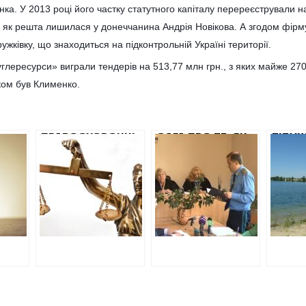
ка. У 2013 році його частку статутного капіталу перереєстрували н
оді як решта лишилася у донеччанина Андрія Новікова. А згодом фі
ужківку, що знаходиться на підконтрольній Україні території.
углересурси» виграли тендерів на 513,77 млн грн., з яких майже 27
иком був Клименко.
ПРАВООХОРОНЦІ
САГА ПРО ТЕ, ЯК
ТІТУ
НЦІ
ПІДОЗРЮЮТЬ,
ПРОКУРАТУРА
НАМА
 ЩО
ЩО РОБІТНИКИ
МІСТА ХАРКОВА
ЗБИР
«УКРГАЗВИДОБУВАННЯ»
НА ЧОЛІ З
ЗА ПР
НІ
ДОПОМОГЛИ
ЄВГЕНОМ
БЕЗЛ
ФІРМІ ДОВІРЕНОЇ
ПОПОВИЧЕМ
ВОДО
ОСОБИ
ЗАХИСТИЛА В
ХОЧА
РАЛИ
ПОРОШЕНКІВЦЯ
СУДАХ ЗЕМЛЮ У
ПОВЕ
А
ТРЕТЯКОВА
ЛІСОПАРКУ ДЛЯ
ДЕРЖ
ПЕРЕМОГЛИ НА
КООПЕРАТИВІВ
ТЕНДЕРАХ
ОТОЧЕННЯ ІГОРЯ
АРІХА