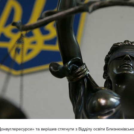
онвуглересурси» та вирішив стягнути з Відділу освіти Близнюківсько