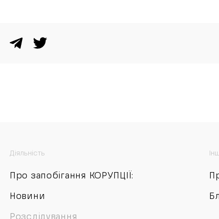
Діяльність
Ін
Про запобігання КОРУПЦІЇ:
П
Новини
Б
Розслідування